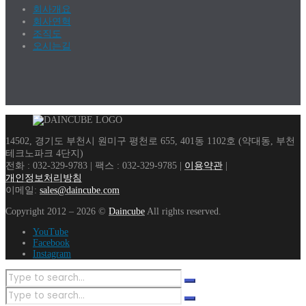
회사개요
회사연혁
조직도
오시는길
14502, 경기도 부천시 원미구 평천로 655, 401동 1102호 (약대동, 부천
테크노파크 4단지)
전화 : 032-329-9783 | 팩스 : 032-329-9785 |
이용약관
|
개인정보처리방침
이메일:
sales@daincube.com
Copyright 2012 – 2026 ©
Daincube
All rights reserved.
YouTube
Facebook
Instagram