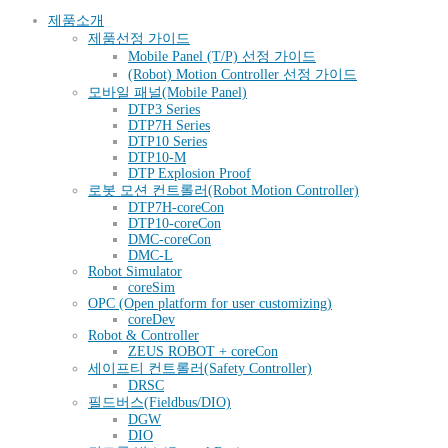
제품소개
제품선정 가이드
Mobile Panel (T/P) 선정 가이드
(Robot) Motion Controller 선정 가이드
모바일 패널(Mobile Panel)
DTP3 Series
DTP7H Series
DTP10 Series
DTP10-M
DTP Explosion Proof
로봇 모션 컨트롤러(Robot Motion Controller)
DTP7H-coreCon
DTP10-coreCon
DMC-coreCon
DMC-L
Robot Simulator
coreSim
OPC (Open platform for user customizing)
coreDev
Robot & Controller
ZEUS ROBOT + coreCon
세이프티 컨트롤러(Safety Controller)
DRSC
필드버스(Fieldbus/DIO)
DGW
DIO