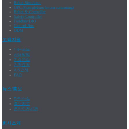
Robot Simulator
OPC
(Open platform for user customizing)
Robot & Controller
Safety Controller
Fieldbus/DIO
Control Box
ODM
고객지원
다운로드
사용방법
기술문의
견적요청
A/S요청
FAQ
뉴스/홍보
다인소식
홍보자료
온라인전시관
회사소개